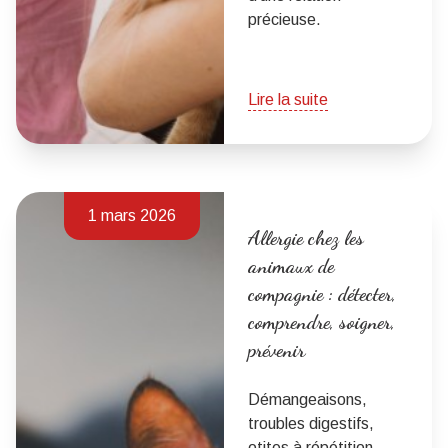
précieuse.
Lire la suite
1 mars 2026
Allergie chez les
animaux de
compagnie : détecter,
comprendre, soigner,
prévenir
Démangeaisons,
troubles digestifs,
otites à répétition…