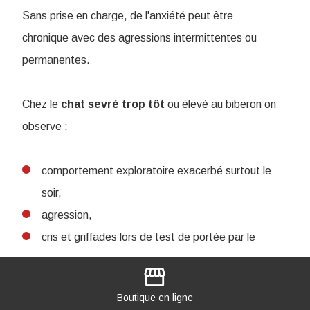
Sans prise en charge, de l'anxiété peut être
chronique avec des agressions intermittentes ou
permanentes.
Chez le
chat sevré trop tôt
ou élevé au biberon on
observe :
comportement exploratoire exacerbé surtout le
soir,
agression,
cris et griffades lors de test de portée par le
cou,
storefront
mordillements des maîtres lors de contact,
Boutique
en ligne
agressions nocturnes ou lors des jeux : défaut