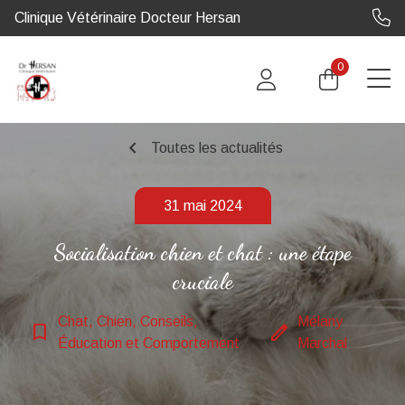
Clinique Vétérinaire Docteur Hersan
0
chevron_left
Toutes les actualités
31 mai 2024
Socialisation chien et chat : une étape
cruciale
Chat, Chien, Conseils,
Mélany
bookmark_border
edit
Éducation et Comportement
Marchal