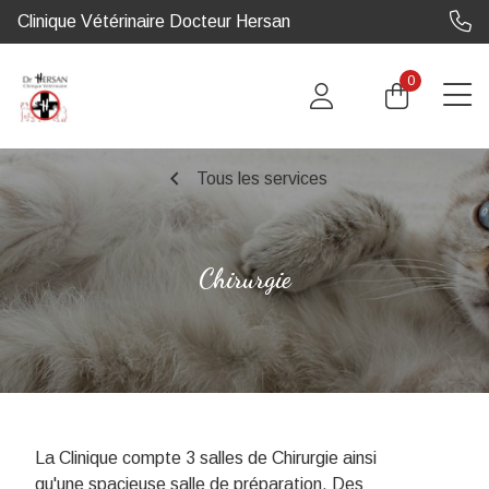
Clinique Vétérinaire Docteur Hersan
0
chevron_left
Tous les services
Chirurgie
La Clinique compte 3 salles de Chirurgie ainsi
qu'une spacieuse salle de préparation. Des