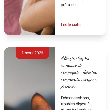
précieuse.
Lire la suite
1 mars 2026
Allergie chez les
animaux de
compagnie : détecter,
comprendre, soigner,
prévenir
Démangeaisons,
troubles digestifs,
otites à répétition…