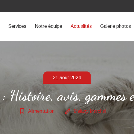
Services
Notre équipe
Actualités
Galerie photos
31 août 2024
s : Histoire, avis, gammes e
bookmark_border
edit
Alimentation
Mélany Marchal