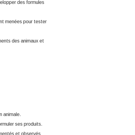
velopper des formules
ont menées pour tester
iments des animaux et
on animale.
rmuler ses produits.
limentés et observés