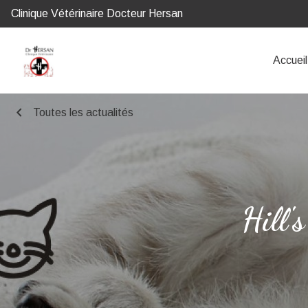
Clinique Vétérinaire Docteur Hersan
Accueil
chevron_left
Toutes les actualités
Hill'