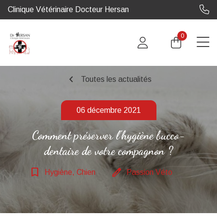
Clinique Vétérinaire Docteur Hersan
0
chevron_left
Toutes les actualités
06 décembre 2021
Comment préserver l'hygiène bucco-
dentaire de votre compagnon ?
bookmark_border
edit
Hygiène, Chien
Passion Véto