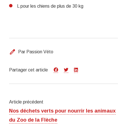
L pour les chiens de plus de 30 kg
edit
Par Passion Véto
Partager cet article
Article précédent
Nos déchets verts pour nourrir les animaux
du Zoo de la Flèche