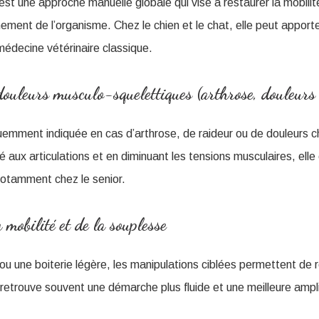
st une approche manuelle globale qui vise à restaurer la mobilit
nnement de l’organisme. Chez le chien et le chat, elle peut apport
édecine vétérinaire classique.
ouleurs musculo-squelettiques (arthrose, douleurs
uemment indiquée en cas d’arthrose, de raideur ou de douleurs c
é aux articulations et en diminuant les tensions musculaires, elle
 notamment chez le senior.
 mobilité et de la souplesse
u une boiterie légère, les manipulations ciblées permettent de 
etrouve souvent une démarche plus fluide et une meilleure amplit