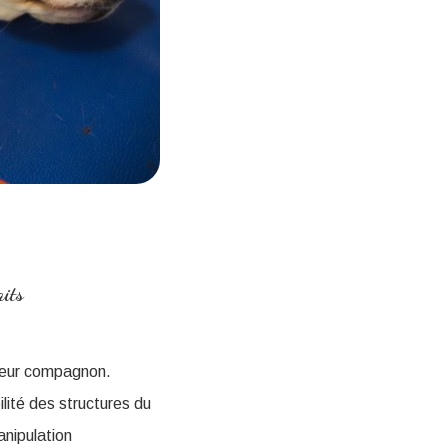
aits
 leur compagnon.
lité des structures du
anipulation