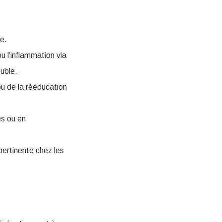
te.
u l’inflammation via
ouble.
ou de la rééducation
es ou en
pertinente chez les