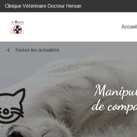
Clinique Vétérinaire Docteur Hersan
Accueil
chevron_left
Toutes les actualités
Manipul
de compa