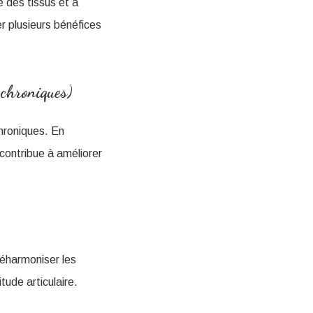
é des tissus et à
er plusieurs bénéfices
 chroniques)
hroniques. En
 contribue à améliorer
réharmoniser les
ude articulaire.