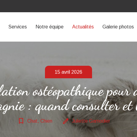
Services
Notre équipe
Actualités
Galerie photos
15 avril 2026
ation ostéopathique pour
gnie : quand consulter et 
bookmark_border
edit
Chat, Chien
Juliette Garnodier