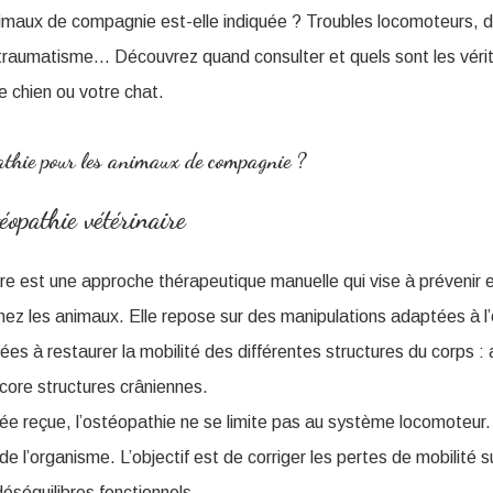
imaux de compagnie est-elle indiquée ? Troubles locomoteurs, d
traumatisme… Découvrez quand consulter et quels sont les véri
e chien ou votre chat.
pathie pour les animaux de compagnie ?
téopathie vétérinaire
re est une approche thérapeutique manuelle qui vise à prévenir et
chez les animaux. Elle repose sur des manipulations adaptées à l
s à restaurer la mobilité des différentes structures du corps : a
ncore structures crâniennes.
ée reçue, l’ostéopathie ne se limite pas au système locomoteur. 
e l’organisme. L’objectif est de corriger les pertes de mobilité s
déséquilibres fonctionnels.