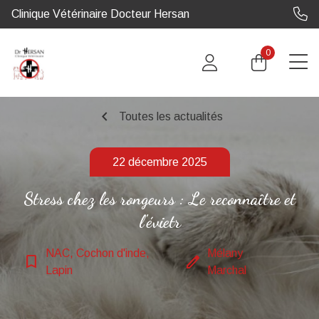
Clinique Vétérinaire Docteur Hersan
0
chevron_left
Toutes les actualités
22 décembre 2025
Stress chez les rongeurs : Le reconnaître et
l'évietr
NAC, Cochon d'inde,
Mélany
bookmark_border
edit
Lapin
Marchal