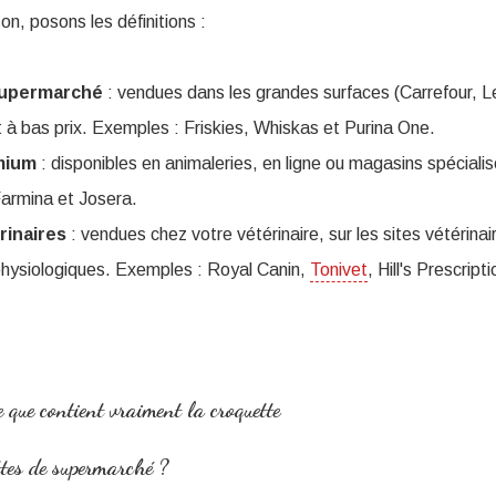
n, posons les définitions :
supermarché
: vendues dans les grandes surfaces (Carrefour, L
 à bas prix. Exemples : Friskies, Whiskas et Purina One.
mium
: disponibles en animaleries, en ligne ou magasins spécial
Farmina et Josera.
rinaires
: vendues chez votre vétérinaire, sur les sites vétérinai
hysiologiques. Exemples : Royal Canin,
Tonivet
, Hill's Prescript
 que contient vraiment la croquette
ttes de supermarché ?