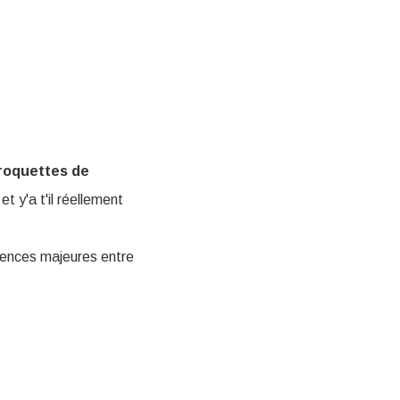
roquettes de
 et y'a t'il réellement
rences majeures entre