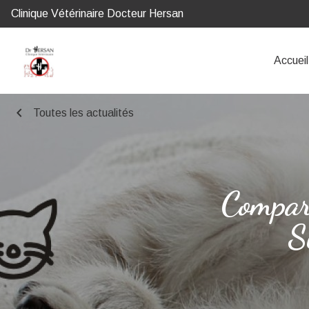
Clinique Vétérinaire Docteur Hersan
Accueil
chevron_left
Toutes les actualités
Compara
S