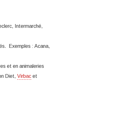
eclerc, Intermarché,
isés. Exemples : Acana,
res et en animaleries
ion Diet,
Virbac
et