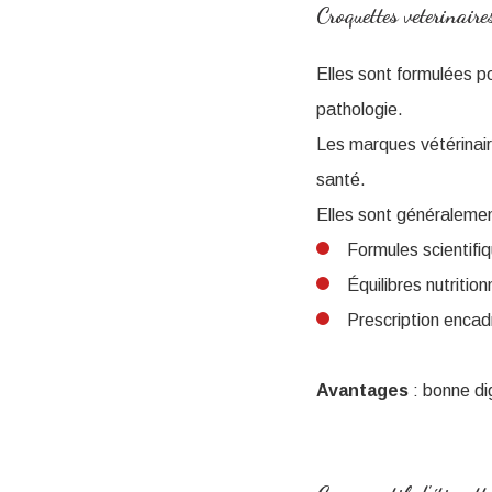
Croquettes veterinaire
Elles sont formulées p
pathologie.
Les marques vétérina
santé.
Elles sont généraleme
Formules scientifiq
Équilibres nutritio
Prescription encadr
Avantages
: bonne dig