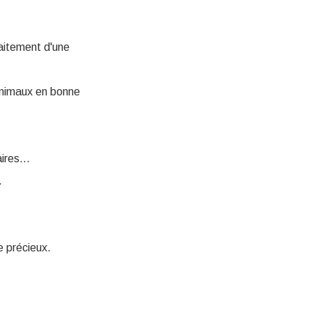
raitement d'une
animaux en bonne
naires…
.
e précieux.