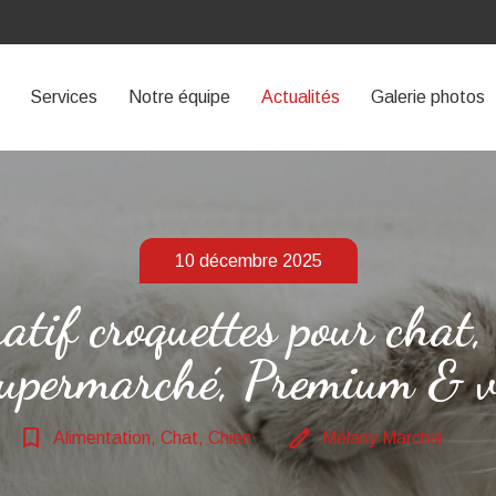
Services
Notre équipe
Actualités
Galerie photos
10 décembre 2025
tif croquettes pour chat,
upermarché, Premium & v
bookmark_border
edit
Alimentation, Chat, Chien
Mélany Marchal