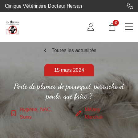
Clinique Vétérinaire Docteur Hersan
0
chevron_left
Toutes les actualités
15 mars 2024
Perte de plumes de perroquet, perruche et
poule, que faire ?
Hygiène, NAC,
Mélany
bookmark_border
edit
Soins
Marchal