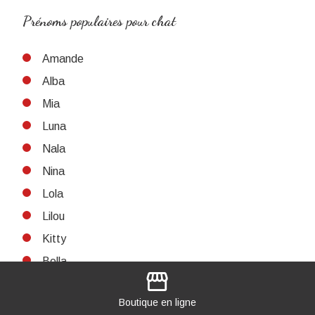
Prénoms populaires pour chat
Amande
Alba
Mia
Luna
Nala
Nina
Lola
Lilou
Kitty
Bella
storefront
Maya
Boutique
en ligne
Zoé