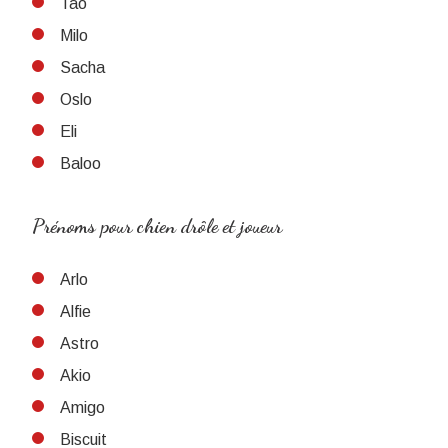
Tao
Milo
Sacha
Oslo
Eli
Baloo
Prénoms pour chien drôle et joueur
Arlo
Alfie
Astro
Akio
Amigo
Biscuit