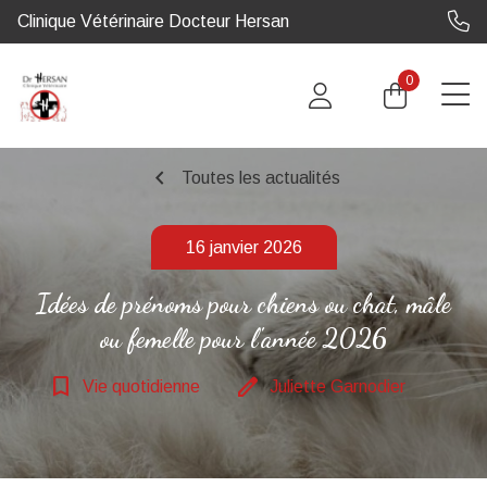
Clinique Vétérinaire Docteur Hersan
0
chevron_left
Toutes les actualités
16 janvier 2026
Idées de prénoms pour chiens ou chat, mâle
ou femelle pour l'année 2026
bookmark_border
edit
Vie quotidienne
Juliette Garnodier