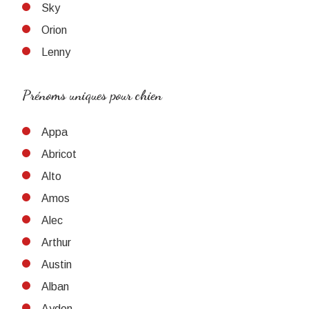
Sky
Orion
Lenny
Prénoms uniques pour chien
Appa
Abricot
Alto
Amos
Alec
Arthur
Austin
Alban
Ayden