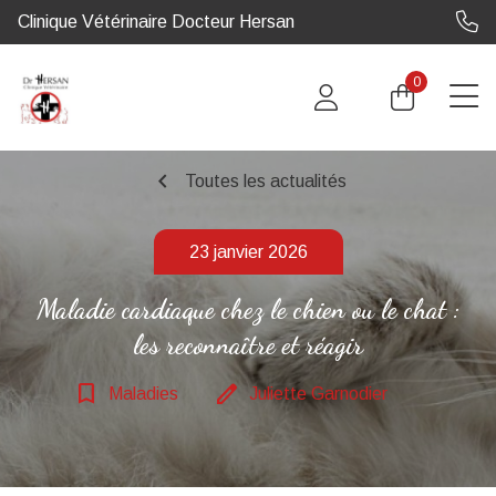
Clinique Vétérinaire Docteur Hersan
0
chevron_left
Toutes les actualités
23 janvier 2026
Maladie cardiaque chez le chien ou le chat :
les reconnaître et réagir
bookmark_border
edit
Maladies
Juliette Garnodier