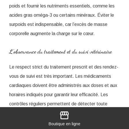
poids et fournir les nutriments essentiels, comme les
acides gras oméga-3 ou certains minéraux. Éviter le
surpoids est indispensable, car l’excès de masse
corporelle augmente la charge sur le cœur.
L’observance du traitement et du suivi vétérinaire
Le respect strict du traitement prescrit et des rendez-
vous de suivi est très important. Les médicaments
cardiaques doivent être administrés aux doses et aux
horaires indiqués pour garantir leur efficacité. Les
contrôles réguliers permettent de détecter toute
storefront
aggravation de la maladie et d’ajuster le traitement
rapidement.
Boutique
en ligne