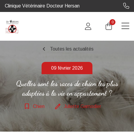
Clinique Vétérinaire Docteur Hersan
0
chevron_left
Toutes les actualités
09 février 2026
Quelles sont les races de chien les plus
adaptées à la vie en appartement ?
bookmark_border
edit
Chien
Juliette Garnodier