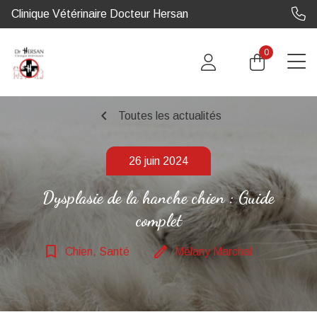
Clinique Vétérinaire Docteur Hersan
0
chevron_left
Toutes les actualités
26 juin 2024
Dysplasie de la hanche chien : Guide
complet
bookmark_border
edit
Chien, Santé
Mélany Marchal