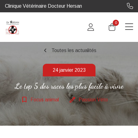
Clinique Vétérinaire Docteur Hersan
0
chevron_left
Toutes les actualités
24 janvier 2023
Le top 5 des races les plus facile à vivre
bookmark_border
edit
Focus animal
Passion Véto