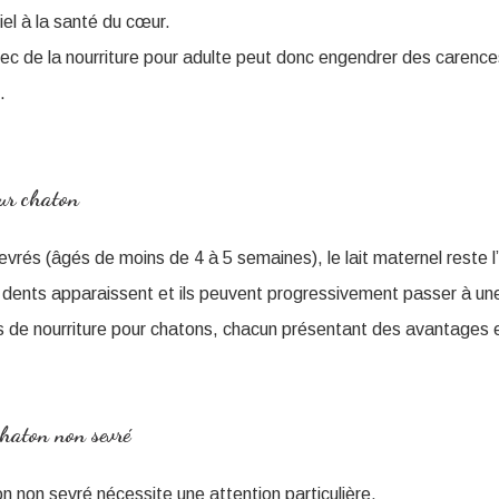
el à la santé du cœur.
ec de la nourriture pour adulte peut donc engendrer des carenc
.
our chaton
vrés (âgés de moins de 4 à 5 semaines), le lait maternel reste l’
 dents apparaissent et ils peuvent progressivement passer à une
pes de nourriture pour chatons, chacun présentant des avantages 
haton non sevré
n non sevré nécessite une attention particulière.