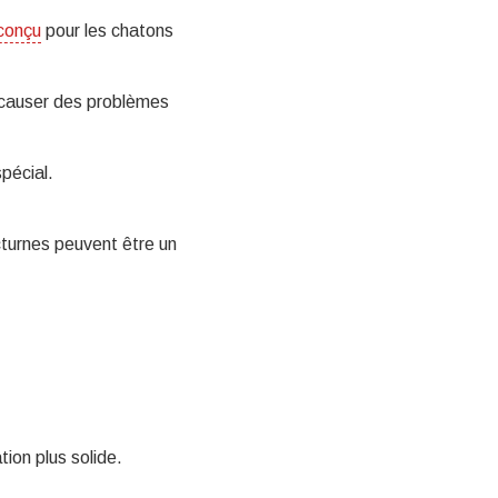
 conçu
pour les chatons
t causer des problèmes
spécial.
octurnes peuvent être un
ion plus solide.