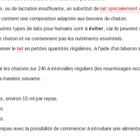
, ou de lactation insuffisante, un substitut de
lait spécialement
l contient une composition adaptée aux besoins du chaton.
autres types de laits pour humains sont à
éviter
, car ils peuven
e chaton et ne contiennent pas les nutriments essentiels.
donner le
lait
en petites quantités régulières, à l'aide d'un biberon 
rrir les chatons sur 24h à intervalles réguliers (les nourrissages n
a manière suivante :
s, environ 15 ml par repas.
s.
s.
repas avec la possibilité de commencer à introduire une alimentat