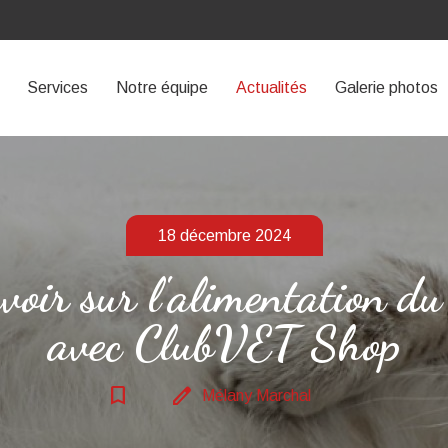
Services
Notre équipe
Actualités
Galerie photos
18 décembre 2024
voir sur l'​alimentation d
avec ClubVET Shop
bookmark_border
edit
Mélany Marchal