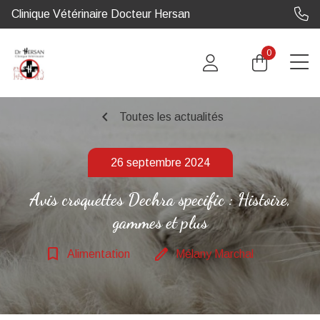
Clinique Vétérinaire Docteur Hersan
0
chevron_left
Toutes les actualités
26 septembre 2024
Avis croquettes Dechra specific : Histoire,
gammes et plus
bookmark_border
edit
Alimentation
Mélany Marchal