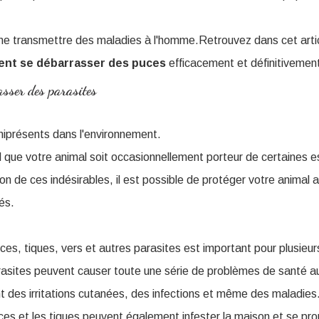
e transmettre des maladies à l'homme.Retrouvez dans cet articl
nt se débarrasser des puces
efficacement et définitivement
asser des parasites
niprésents dans l'environnement.
mal que votre animal soit occasionnellement porteur de certaines 
ion de ces indésirables, il est possible de protéger votre animal 
és.
es, tiques, vers et autres parasites est important pour plusieur
asites peuvent causer toute une série de problèmes de santé a
des irritations cutanées, des infections et même des maladies
es et les tiques peuvent également infester la maison et se pr