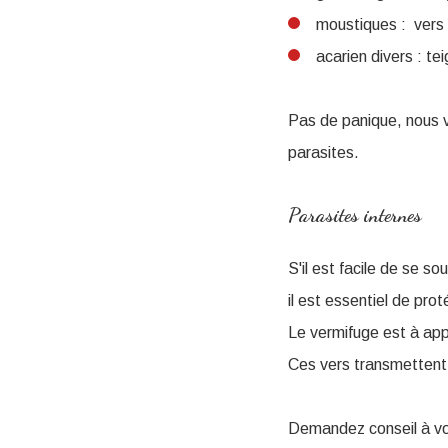
moustiques : vers
acarien divers : te
Pas de panique, nous v
parasites.
Parasites internes
S'il est facile de se so
il est essentiel de pr
Le vermifuge est à app
Ces vers transmettent d
Demandez conseil à vot