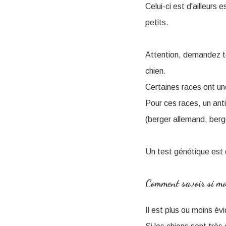
Celui-ci est d'ailleurs 
petits.
Attention, demandez tou
chien.
Certaines races ont un
Pour ces races, un ant
(berger allemand, berger
Un test génétique est d
Comment savoir si mon
Il est plus ou moins év