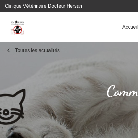
Clinique Vétérinaire Docteur Hersan
Accueil
chevron_left
Toutes les actualités
Comme