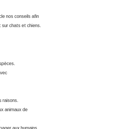
e nos conseils afin
 sur chats et chiens.
espèces.
avec
s raisons.
ux animaux de
.
opager aux humains,