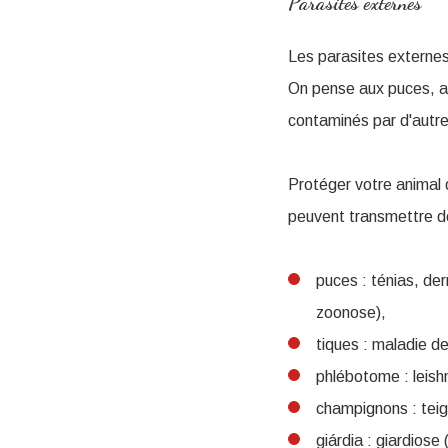
Parasites externes
Les parasites externes
On pense aux puces, a
contaminés par d'autre
Protéger votre animal 
peuvent transmettre d
puces : ténias, der
zoonose),
tiques : maladie de
phlébotome : leis
champignons : tei
giárdia : giardiose