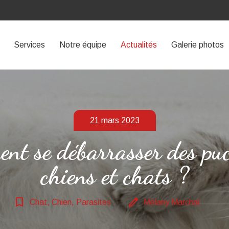
Services
Notre équipe
Actualités
Galerie photos
21 mars 2023
nt se débarrasser des puc
chiens et chats ?
bookmark_border
edit
Chat, Chien, Parasites
Mélany Marchal