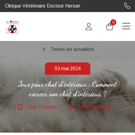
Clinique Vétérinaire Docteur Hersan
0
chevron_left
Toutes les actualités
03 mai 2024
Jeux pour chat d'intérieur : Comment
exercer son chat d'intérieur ?
bookmark_border
edit
Chat, Conseils
Mélany Marchal