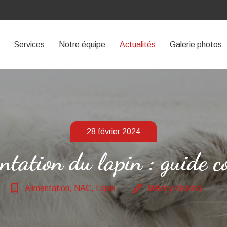
Services
Notre équipe
Actualités
Galerie photos
28 février 2024
ntation du lapin : guide c
bookmark_border
edit
Alimentation, NAC, Lapin
Mélany Marchal