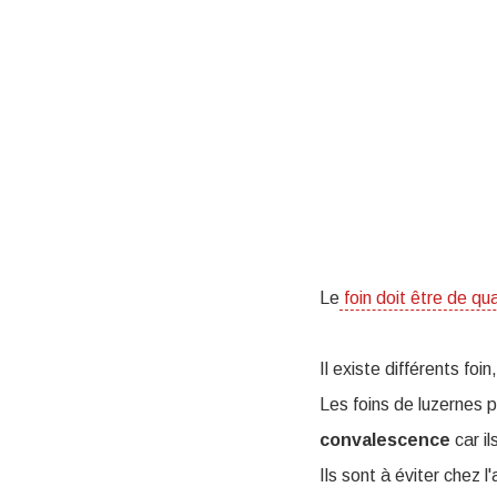
Le
foin doit être de qua
Il existe différents fo
Les foins de luzernes
convalescence
car il
Ils sont à éviter chez l