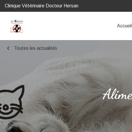
Clinique Vétérinaire Docteur Hersan
Accueil
chevron_left
Toutes les actualités
Alime