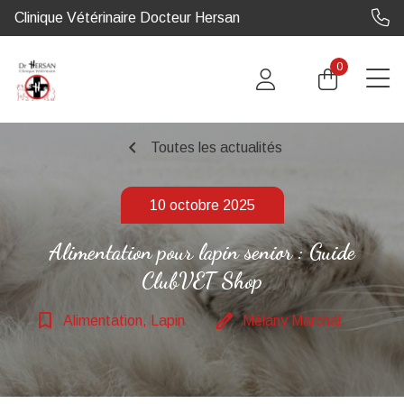
Clinique Vétérinaire Docteur Hersan
0
chevron_left
Toutes les actualités
10 octobre 2025
Alimentation pour lapin senior : Guide
ClubVET Shop
bookmark_border
edit
Alimentation, Lapin
Mélany Marchal