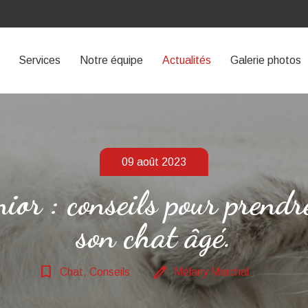
Services
Notre équipe
Actualités
Galerie photos
09 août 2023
ior : conseils pour prendr
son chat âgé.
bookmark_border
edit
Chat, Conseils
Mélany Marchal