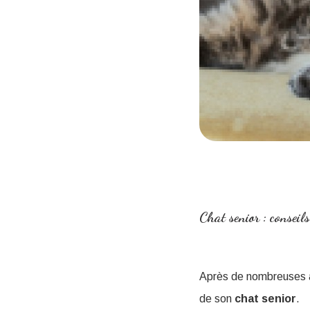
Chat senior : conseil
Après de nombreuses an
de son
chat
senior
.