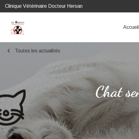
Clinique Vétérinaire Docteur Hersan
Accueil
chevron_left
Toutes les actualités
Chat sen