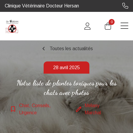
Clinique Vétérinaire Docteur Hersan
0
chevron_left
Toutes les actualités
28 avril 2025
Notre liste de ​plantes toxiques pour les
chats avec photos
Chat, Conseils,
Mélany
bookmark_border
edit
Urgence
Marchal