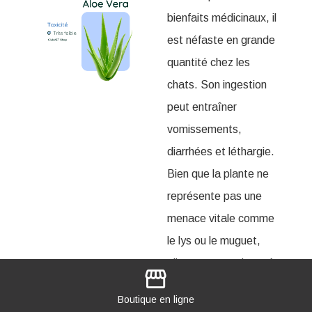
bienfaits médicinaux, il
est néfaste en grande
quantité chez les
chats. Son ingestion
peut entraîner
vomissements,
diarrhées et léthargie.
Bien que la plante ne
représente pas une
menace vitale comme
le lys ou le muguet,
elle reste une plante à
storefront
éviter, surtout en
Boutique
en ligne
grande quantité, car il