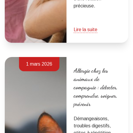
précieuse.
Lire la suite
1 mars 2026
Allergie chez les
animaux de
compagnie : détecter,
comprendre, soigner,
prévenir
Démangeaisons,
troubles digestifs,
otites à répétition…