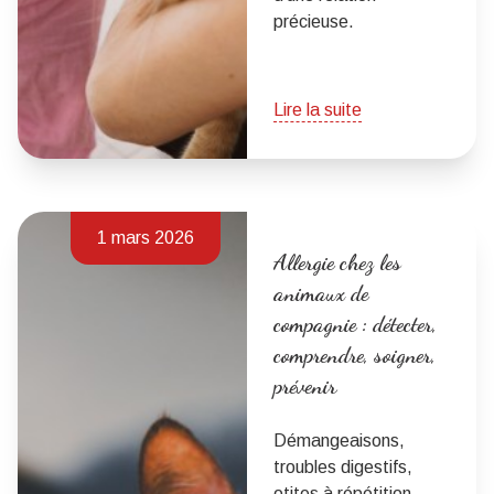
précieuse.
Lire la suite
1 mars 2026
Allergie chez les
animaux de
compagnie : détecter,
comprendre, soigner,
prévenir
Démangeaisons,
troubles digestifs,
otites à répétition…