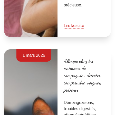
précieuse.
Lire la suite
1 mars 2026
Allergie chez les
animaux de
compagnie : détecter,
comprendre, soigner,
prévenir
Démangeaisons,
troubles digestifs,
otites à répétition…