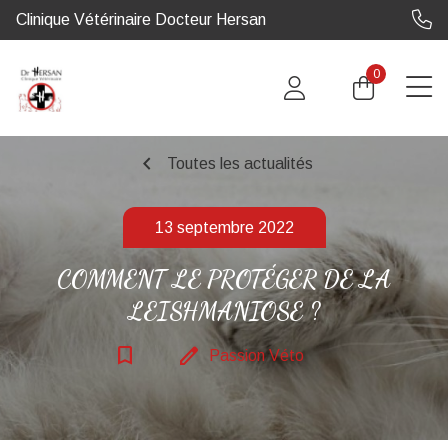
Clinique Vétérinaire Docteur Hersan
0
chevron_left
Toutes les actualités
13 septembre 2022
COMMENT LE PROTÉGER DE LA
LEISHMANIOSE ?
bookmark_border
edit
Passion Véto