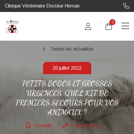
Clinique Vétérinaire Docteur Hersan
0
chevron_left
Toutes les actualités
20 juillet 2022
PETITS BOBOS ET GROSSES
URGENCES, QUEL KIT DE
PREMIERS SECOURS POUR VOS
ANIMAUX ?
bookmark_border
edit
Conseils
Passion Véto