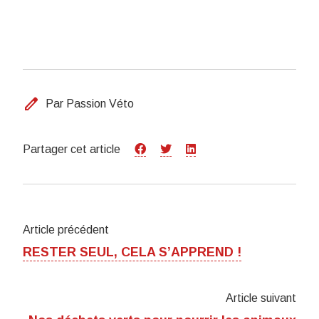
edit
Par Passion Véto
Partager cet article
Article précédent
RESTER SEUL, CELA S’APPREND !
Article suivant